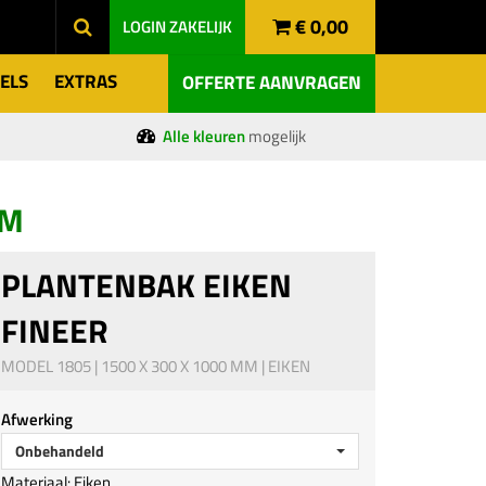
€ 0,00
LOGIN
ZAKELIJK
ELS
EXTRAS
OFFERTE AANVRAGEN
Alle kleuren
mogelijk
MM
PLANTENBAK EIKEN
FINEER
MODEL 1805 | 1500 X 300 X 1000 MM | EIKEN
Afwerking
Onbehandeld
Materiaal: Eiken