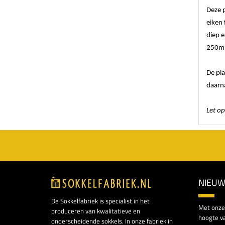
Deze 
eiken
diep 
250mm
De pl
daarn
Let op
NIEUW
De Sokkelfabriek is specialist in het
Met onze 
produceren van kwalitatieve en
hoogte va
onderscheidende sokkels. In onze fabriek in