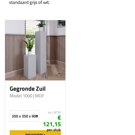
standaard grijs of wit.
Gegronde Zuil
Model 1000
| MDF
incl. BTW
€
350 x 350 x 900 mm
121,15
per stuk