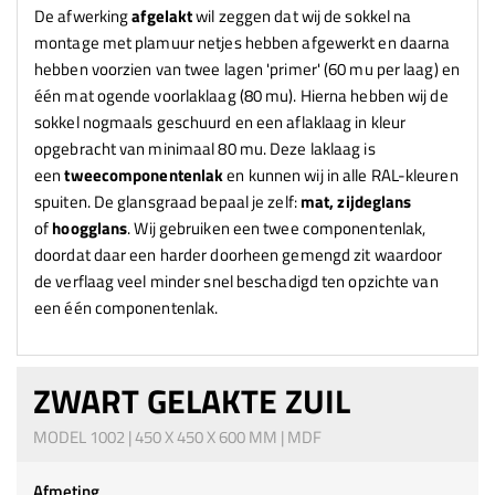
De afwerking
afgelakt
wil zeggen dat wij de sokkel na
montage met plamuur netjes hebben afgewerkt en daarna
hebben voorzien van twee lagen 'primer' (60 mu per laag) en
één mat ogende voorlaklaag (80 mu). Hierna hebben wij de
sokkel nogmaals geschuurd en een aflaklaag in kleur
opgebracht van minimaal 80 mu. Deze laklaag is
een
tweecomponentenlak
en kunnen wij in alle RAL-kleuren
spuiten. De glansgraad bepaal je zelf:
mat, zijdeglans
of
hoogglans
. Wij gebruiken een twee componentenlak,
doordat daar een harder doorheen gemengd zit waardoor
de verflaag veel minder snel beschadigd ten opzichte van
een één componentenlak.
ZWART GELAKTE ZUIL
MODEL 1002 | 450 X 450 X 600 MM | MDF
Afmeting