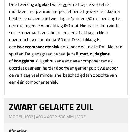
De afwerking
afgelakt
wil zeggen dat wij de sokkel na
montage met plamuur netjes hebben afgewerkt en daarna
hebben voorzien van twee lagen 'primer' (60 mu per laag) en
één mat ogende voorlaklaag (80 mu). Hierna hebben wij de
sokkel nogmaals geschuurd en een aflaklaag in kleur
opgebracht van minimaal 80 mu. Deze laklaag is
een
tweecomponentenlak
en kunnen wij in alle RAL-kleuren
spuiten. De glansgraad bepaal je zelf:
mat, zijdeglans
of
hoogglans
. Wij gebruiken een twee componentenlak,
doordat daar een harder doorheen gemengd zit waardoor
de verflaag veel minder snel beschadigd ten opzichte van
een één componentenlak.
ZWART GELAKTE ZUIL
MODEL 1002 | 400 X 400 X 600 MM | MDF
Afmeting