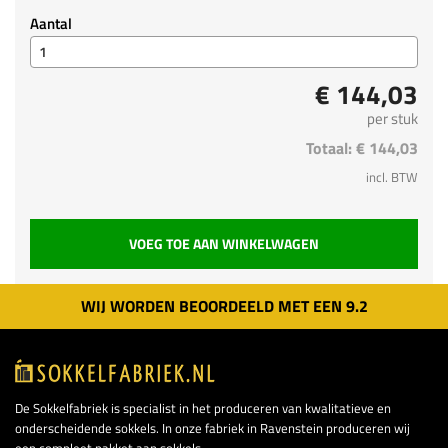
Aantal
€ 144,03
per stuk
Totaal:
€ 144,03
incl. BTW
VOEG TOE AAN WINKELWAGEN
WIJ WORDEN BEOORDEELD MET EEN
9.
2
De Sokkelfabriek is specialist in het produceren van kwalitatieve en
onderscheidende sokkels. In onze fabriek in Ravenstein produceren wij
een compleet pakket aan sokkels.