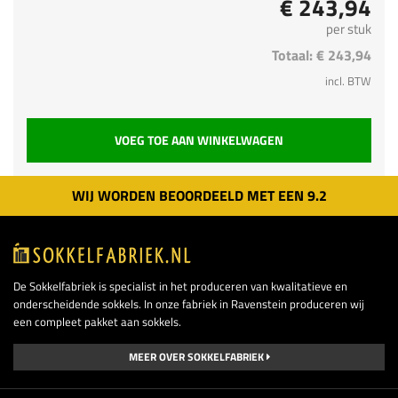
€ 243,94
per stuk
Totaal:
€ 243,94
incl. BTW
VOEG TOE AAN WINKELWAGEN
WIJ WORDEN BEOORDEELD MET EEN
9.
2
De Sokkelfabriek is specialist in het produceren van kwalitatieve en
onderscheidende sokkels. In onze fabriek in Ravenstein produceren wij
een compleet pakket aan sokkels.
MEER OVER SOKKELFABRIEK