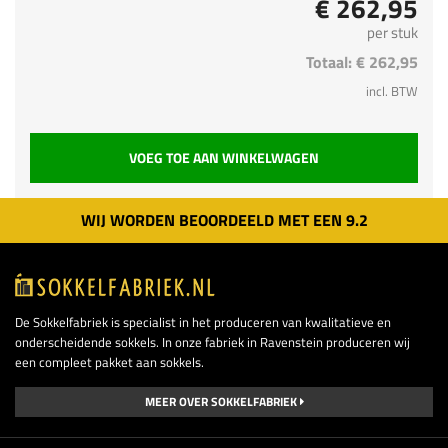
€ 262,95
per stuk
Totaal:
€ 262,95
incl. BTW
VOEG TOE AAN WINKELWAGEN
WIJ WORDEN BEOORDEELD MET EEN
9.
2
De Sokkelfabriek is specialist in het produceren van kwalitatieve en
onderscheidende sokkels. In onze fabriek in Ravenstein produceren wij
een compleet pakket aan sokkels.
MEER OVER SOKKELFABRIEK