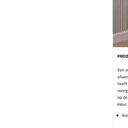
PROD
Een v
afwerk
heeft 
voorg
op de 
kleur.
And